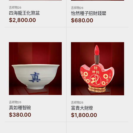
吉祥物26
吉祥物26
四海龍王化煞盆
怡然種子招財錢罌
$2,800.00
$680.00
吉祥物26
吉祥物26
真如種智碗
富貴大財燈
$380.00
$1,800.00